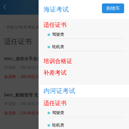
模拟考试
海证考试
购物车
适任证书
搜索
驾驶类
适任证书
购物车(
0
)
轮机类
9601_值班水手业务 500总吨及以上船舶值班水手
培训合格证
市场价：180.00元/30天
补差考试
加入购物车
直接购买
会员价：100.00元/30天
内河证考试
9401_船舶管理 无限航区500总吨及以上船舶船长
适任证书
市场价：180.00元/90天
加入购物车
直接购买
驾驶类
会员价：120.00元/90天
轮机类